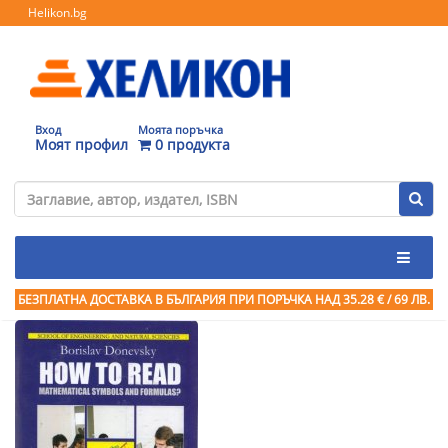
Helikon.bg
Вход
Моята поръчка
Моят профил
0 продукта
БЕЗПЛАТНА ДОСТАВКА В БЪЛГАРИЯ ПРИ ПОРЪЧКА
НАД 35.28 € / 69 ЛВ.