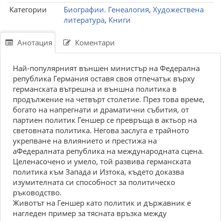
Категории
Биографии. Генеалогия
,
Художествена
литература
,
Книги
Анотация
Коментари
Най-популярният външен министър на Федерална
република Германия оставя своя отпечатък върху
германската вътрешна и външна политика в
продължение на четвърт столетие. През това време,
богато на напрегнати и драматични събития, от
партиен политик Геншер се превръща в актьор на
световната политика. Негова заслуга е трайното
укрепване на влиянието и престижа на
аФедералната република на международната сцена.
Целенасочено и умело, той развива германската
политика към Запада и Изтока, където доказва
изумителната си способност за политическо
ръководство.
Животът на Геншер като политик и държавник е
нагледен пример за тясната връзка между