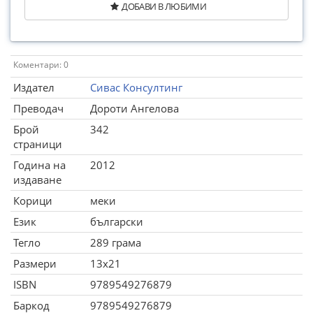
ДОБАВИ В ЛЮБИМИ
Коментари: 0
Издател
Сивас Консултинг
Преводач
Дороти Ангелова
Брой
342
страници
Година на
2012
издаване
Корици
меки
Език
български
Тегло
289 грама
Размери
13x21
ISBN
9789549276879
Баркод
9789549276879