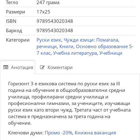
Тегло
247 грама
Размери
17x25
ISBN
9789543020348
Баркод
9789543020348
Категории
Руски език
,
Чужди езици: Помагала,
речници
,
Книги
,
Основно образование 5-
7 клас
,
Учебна литература
,
Учебници
Анотация
Коментари
Горизонт 3 е езикова система по руски език за III
година на обучение в общообразователни средни
училища, профилирани средни училища и
професионални гимназии, за учениците, изучаващи
руски език като втори чужд. Третата част от учебната
система е предназначена за трета година на
обучение.
Ключови думи:
Промо -20%
,
Книжна ваканция