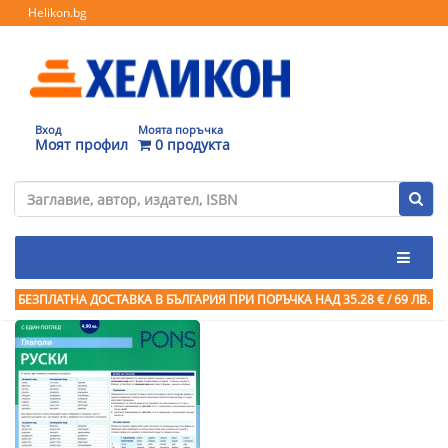
Helikon.bg
Вход
Моята поръчка
Моят профил
0 продукта
БЕЗПЛАТНА ДОСТАВКА В БЪЛГАРИЯ ПРИ ПОРЪЧКА
НАД 35.28 € / 69 ЛВ.