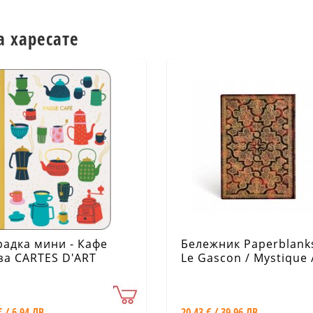
а харесате
радка мини - Кафе
Бележник Paperblanks
за CARTES D'ART
Le Gascon / Mystique 
Midi / Lined /
€ / 6.94 ЛВ.
20.43 € / 39.96 ЛВ.