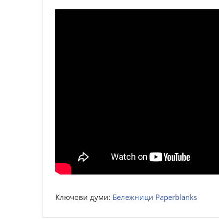
Ключови думи:
Бележници Paperblanks