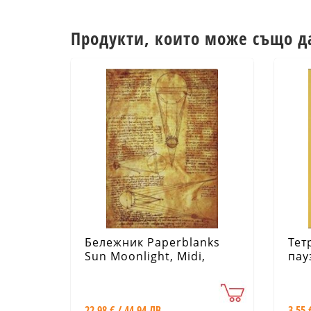
Продукти, които може също д
Бележник Paperblanks
Тет
Sun Moonlight, Midi,
пау
Lined/ 4567
22.98 € / 44.94 ЛВ.
3.55 