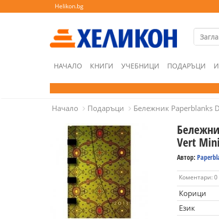
Helikon.bg
НАЧАЛО
КНИГИ
УЧЕБНИЦИ
ПОДАРЪЦИ
И
Начало
Подаръци
Бележник Paperblanks Di
Бележник
Vert Min
Автор:
Paperbl
Коментари: 0
Корици
Език