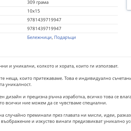
309 грама
10x15
9781439719947
9781439719947
Бележници
,
Подаръци
ни и уникални, колкото и хората, които ги използват.
те неща, които притежаваме. Това е индивидуално съчетани
та уникалност.
н дизайн и прецизна ръчна изработка, всичко това се влага 
то всички ние можем да се чувстваме специални.
на случайно преминали през главата ни мисли, идеи, разка
на въображение и изкуство винаги предизвикват уникално у