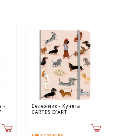
 -
Бележник - Кучета
/
CARTES D'ART
6.95 € / 13.59 ЛВ.