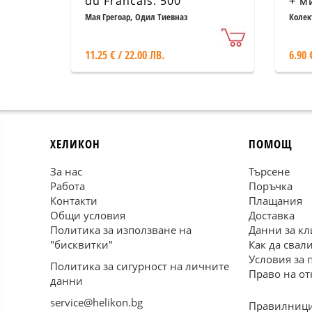
du Francais: 500
+ м
упражнения/син/
Мая Грегоар, Одил Тиевназ
Колек
11.25 € / 22.00 ЛВ.
6.90 
ХЕЛИКОН
ПОМОЩ
За нас
Търсене
Работа
Поръчка
Контакти
Плащания
Общи условия
Доставка
Политика за използване на
Данни за кл
"бисквитки"
Как да свал
Условия за 
Политика за сигурност на личните
Право на от
данни
service@helikon.bg
Правилници