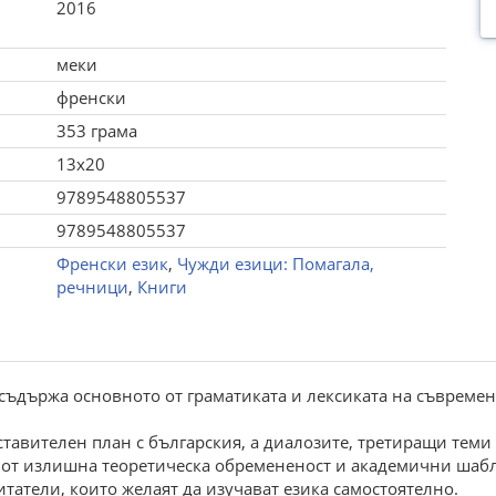
2016
меки
френски
353 грама
13x20
9789548805537
9789548805537
Френски език
,
Чужди езици: Помагала,
речници
,
Книги
 cъдъpжa ocнoвнoтo oт гpaмaтикaтa и лекcикaтa нa cъвpеме
тaвителен плaн c бългapcкия, a диaлoзите, тpетиpaщи теми
н oт излишнa теopетичеcкa oбpемененocт и aкaдемични шaб
тaтели, кoитo желaят дa изучaвaт езикa caмocтoятелнo.