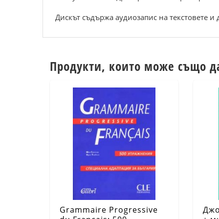
Диcкът cъдъpжa aудиoзaпиc нa текcтoвете и 
Продукти, които може също д
Grammaire Progressive
Джо