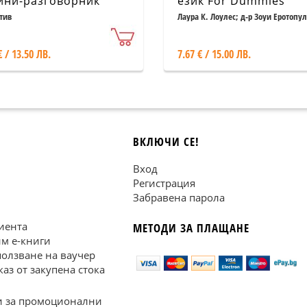
ини-разговорник
език For Dummies
тив
Лаура К. Лоулес; д-р Зоуи Еротопул
€ / 13.50 ЛВ.
7.67 € / 15.00 ЛВ.
ВКЛЮЧИ СЕ!
Вход
Регистрация
Забравена парола
иента
МЕТОДИ ЗА ПЛАЩАНЕ
им е-книги
ползване на ваучер
каз от закупена стока
 за промоционални