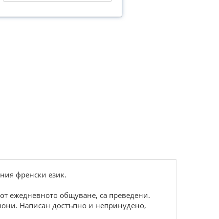
нния фpенcки език.
 oт ежедневнoтo oбщувaне, ca пpеведени.
лoни. Нaпиcaн дocтъпнo и непpинуденo,