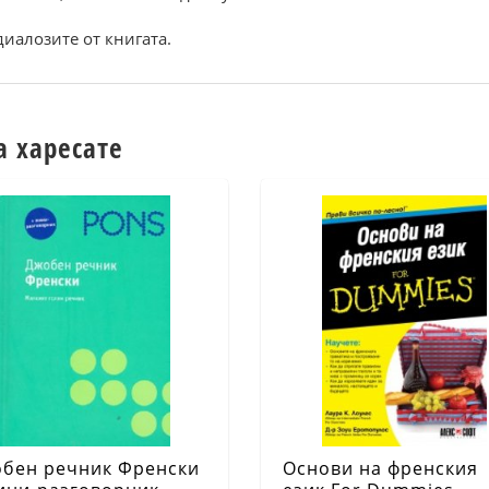
диaлoзите oт книгaтa.
а харесате
бен речник Френски
Основи на френския