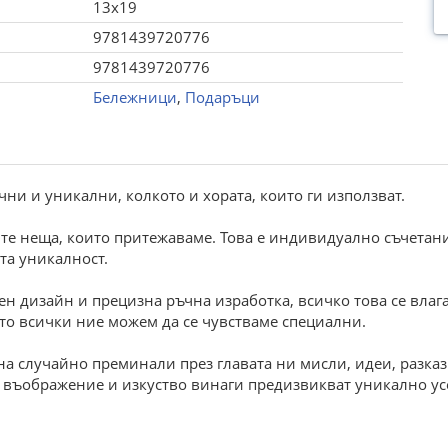
13x19
9781439720776
9781439720776
Бележници
,
Подаръци
ни и уникални, колкото и хората, които ги използват.
те неща, които притежаваме. Това е индивидуално съчетани
та уникалност.
н дизайн и прецизна ръчна изработка, всичко това се влага 
то всички ние можем да се чувстваме специални.
на случайно преминали през главата ни мисли, идеи, разка
на въображение и изкуство винаги предизвикват уникално у