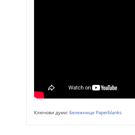
Ключови думи:
Бележници Paperblanks