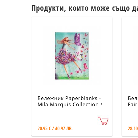
Продукти, които може също д
Бележник Paperblanks -
Бел
Mila Marquis Collection /
Fair
Summer Butterflies / Midi
Bro
/ Lined
Pri
20.95 € / 40.97 ЛВ.
28.10