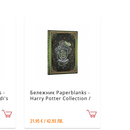
 -
Бележник Paperblanks -
di's
Harry Potter Collection /
Slytherin Journal / Midi
21.95 € / 42.93 ЛВ.