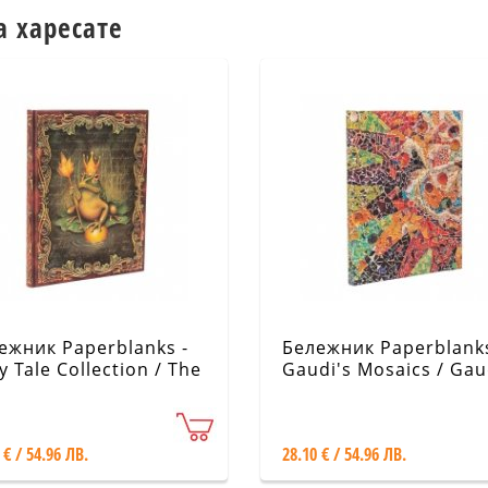
а харесате
ежник Paperblanks -
Бележник Paperblanks
y Tale Collection / The
Gaudi's Mosaics / Gau
thers Grimm, Frog
Sun / Ultra / Lined
nce
 € / 54.96 ЛВ.
28.10 € / 54.96 ЛВ.