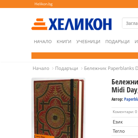
Helikon.bg
НАЧАЛО
КНИГИ
УЧЕБНИЦИ
ПОДАРЪЦИ
И
Начало
Подаръци
Бележник Paperblanks Di
Бележник
Midi Day
Автор:
Paperbl
Коментари: 0
Език
Тегло