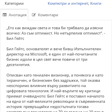
Категории
Компютри и интернет
,
Книги
Анотация
Коментари
„Ето как виждам света и това би трябвало да изясни
всичко: Аз съм оптимист. Но нетърпелив оптимист”. -
Бил Гейтс
Бил Гейтс, основателят и вече бивш Изпълнителен
директор на Microsoft, е един от най-почитаните
бизнес идоли в цял свят вече повече от три
десетилетия.
Описван като гениален визионер, а понякога и като
тираничен, и бизнесмен без задръжки, той оказва
неоспоримо влияние върху развитието на
цифровата технология. И най-върлите му критици
приемат очевидното: Бил Гейтс е поставил началото
на една от най-великите революции в съвременната
история: превръщайки недостъпната тогава
компютърна технология на 70-те години на 20 век в