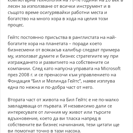
лесен за използване от всички инструмент и в
същото време осигурявайки работни места и
богатство на много хора в хода на целия този
процес.
Гейтс постоянно присъства в ранглистата на най-
богатите хора на планетата – поради което
бизнесмени от всякакъв калибър следват примера
му, използват думите и бизнес стратегиите му при
изграждането и развитието на собствените си
компании. След като напусна управата на Microsoft
през 2008 г. и се пренасочи към управлението на
Фондация “Бил и Мелинда Гейтс”, наяве изплува
една по нежна и по-добра част от него.
Втората част от живота на Бил Гейтс е не по-малко
завладяваща от първата. И независимо дали се
интересувате от личния му живот или търсите
вдъхновение, което да ви тласка напред в
собствените ви бизнес начинания, тези цитати ще
ви помогнат точно в тази насока.