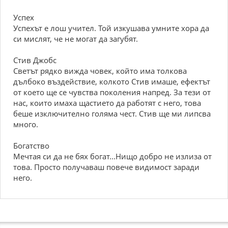
Успех
Успехът е лош учител. Той изкушава умните хора да
си мислят, че не могат да загубят.
Стив Джобс
Светът рядко вижда човек, който има толкова
дълбоко въздействие, колкото Стив имаше, ефектът
от което ще се чувства поколения напред. За тези от
нас, които имаха щастието да работят с него, това
беше изключително голяма чест. Стив ще ми липсва
много.
Богатство
Мечтая си да не бях богат...Нищо добро не излиза от
това. Просто получаваш повече видимост заради
него.