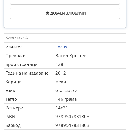
ДОБАВИ В ЛЮБИМИ
Коментари: 3
Издател
Locus
Преводач
Васил Кръстев
Брой страници
128
Година на издаване
2012
Корици
меки
Език
български
Тегло
146 грама
Размери
14x21
ISBN
9789547831803
Баркод
9789547831803