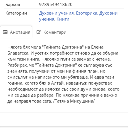
Баркод
9789549418620
Категории
Духовни учения
,
Езотерика. Духовни
учения
,
Книги
Анотация
Коментари
Някога бях чела "Тайната Доктрина" на Елена
Блаватска. И усетих потребност отново да се обърна
към тази книга. Няколко пъти се заемах с четене.
Разбирах, че "Тайната Доктрина" се съгласува със
знанията, получени от мен на финия план, но
смисълът на написаното ми убягваше. И едва тази
година, когато бях в Алтай, изведнъж почувствах
необходимост да изложа със свои думи онова, което
ми се даде да разбера. По някаква причина е важно
да направя това сега. /Татяна Микушина/