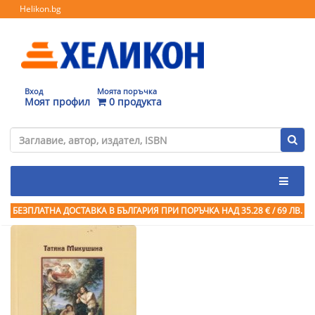
Helikon.bg
Вход
Моята поръчка
Моят профил
0 продукта
БЕЗПЛАТНА ДОСТАВКА В БЪЛГАРИЯ ПРИ ПОРЪЧКА
НАД 35.28 € / 69 ЛВ.