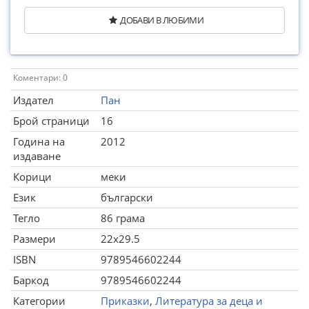
ДОБАВИ В ЛЮБИМИ
Коментари: 0
Издател
Пан
Брой страници
16
Година на
2012
издаване
Корици
меки
Език
български
Тегло
86 грама
Размери
22x29.5
ISBN
9789546602244
Баркод
9789546602244
Категории
Приказки
,
Литература за деца и