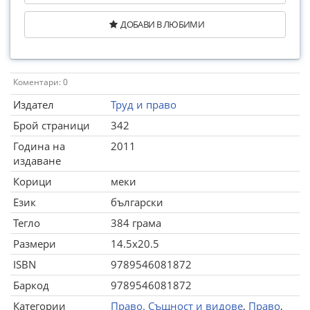
ДОБАВИ В ЛЮБИМИ
Коментари: 0
Издател
Труд и право
Брой страници
342
Година на
2011
издаване
Корици
меки
Език
български
Тегло
384 грама
Размери
14.5x20.5
ISBN
9789546081872
Баркод
9789546081872
Категории
Право. Същност и видове
,
Право
,