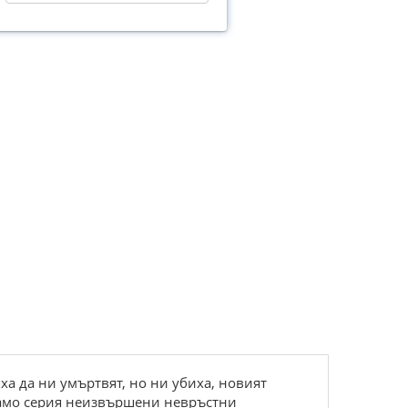
яха да ни умъртвят, но ни убиха, новият
 само серия неизвършени невръстни