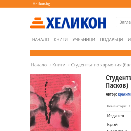
Helikon.bg
НАЧАЛО
КНИГИ
УЧЕБНИЦИ
ПОДАРЪЦИ
И
Начало
Книги
Студентът по хармония (бал
Студент
Пасков)
Автор:
Красим
Коментари: 3
Издател
Брой
страници