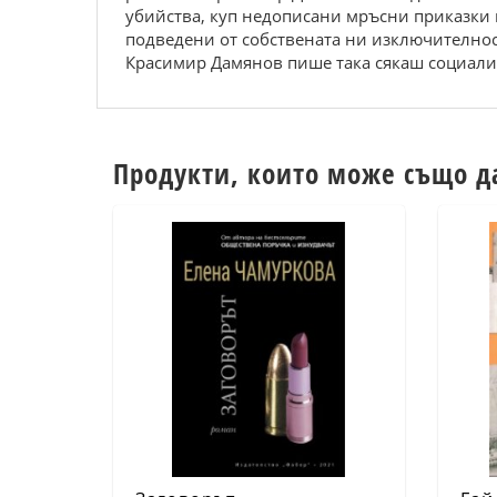
убийства, куп недописани мръсни приказки 
подведени от собствената ни изключителнос
Красимир Дамянов пише така сякаш социали
Продукти, които може също д