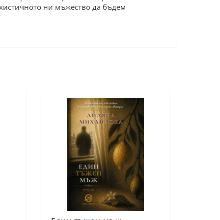
охистичното ни мъжество да бъдем