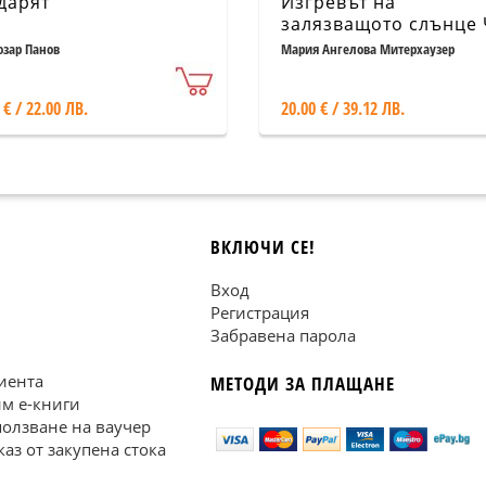
дарят
Изгревът на
залязващото слънце Ч
озар Панов
Мария Ангелова Митерхаузер
 € / 22.00 ЛВ.
20.00 € / 39.12 ЛВ.
ВКЛЮЧИ СЕ!
Вход
Регистрация
Забравена парола
иента
МЕТОДИ ЗА ПЛАЩАНЕ
им е-книги
ползване на ваучер
каз от закупена стока