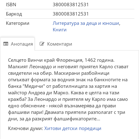
ISBN
3800083812531
Баркод
3800083812531
Категории
Литература за деца и юноши
,
Книги
Анотация
Коментари
Селцето Винчи край Флоренция, 1462 година.
Малкият Леонардо и неговият приятел Карло стават
свидетели на обир. Маскирани разбойници
отмъкват формата за водния знак на банкнотите на
банка "Медичи" от работилницата за хартия на
майстор Андреа ди Марко. Каква е целта на тази
кражба? За Леонардо и приятеля му Карло има само
едно обяснение - някой възнамерява да прави
фалшиви пари! Двамата приятели разполагат с три
дни, за да разкрият фалшификаторите...
Ключови думи:
Хитови детски поредици