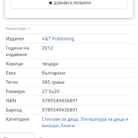
ДОБАВИ В ЛЮБИМИ
Коментари: 1
Издател
A&T Publishing
Година на
2012
издаване
Корици
твърди
Език
български
Тегло
385 грама
Размери
27.5x20
ISBN
9789549436891
Баркод
9789549436891
Категории
Стихове за деца
,
Литература за деца и
юноши
,
Книги