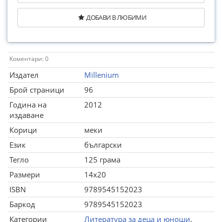
ДОБАВИ В ЛЮБИМИ
Коментари: 0
Издател
Millenium
Брой страници
96
Година на
2012
издаване
Корици
меки
Език
български
Тегло
125 грама
Размери
14x20
ISBN
9789545152023
Баркод
9789545152023
Категории
Литература за деца и юноши
,