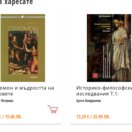
а харесате
омон и мъдростта на
Историко-философск
овете
изследвания Т.1:
Античност
 Петрова
Цочо Бояджиев
€ / 15.00 ЛВ.
13.29 € / 25.99 ЛВ.