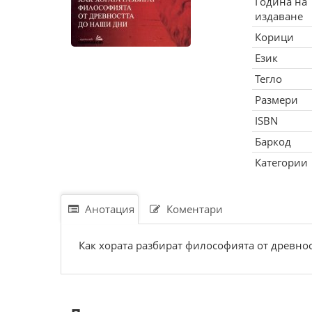
Година на
издаване
Корици
Език
Тегло
Размери
ISBN
Баркод
Категории
Анотация
Коментари
Как хората разбират философията от древно