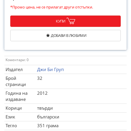
*Промо цена, не се прилагат други отстъпки.
КУПИ
ДОБАВИ В ЛЮБИМИ
Коментари: 0
Издател
Джи Би Груп
Брой
32
страници
Година на
2012
издаване
Корици
твърди
Език
български
Тегло
351 грама