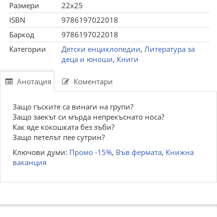
Размери
22x25
ISBN
9786197022018
Баркод
9786197022018
Категории
Детски енциклопедии
,
Литература за
деца и юноши
,
Книги
Анотация
Коментари
Защо гъските са винаги на групи?
Защо заекът си мърда непрекъснато носа?
Как яде кокошката без зъби?
Защо петелът пее сутрин?
Ключови думи:
Промо -15%
,
Във фермата
,
Книжна
ваканция