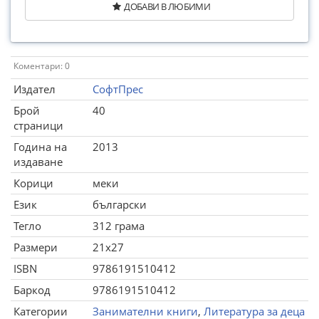
ДОБАВИ В ЛЮБИМИ
Коментари: 0
Издател
СофтПрес
Брой
40
страници
Година на
2013
издаване
Корици
меки
Език
български
Тегло
312 грама
Размери
21x27
ISBN
9786191510412
Баркод
9786191510412
Категории
Занимателни книги
,
Литература за деца