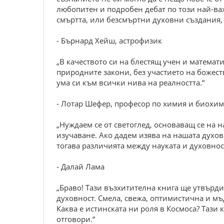
любопитен и подробен дебат по този най-ва
смъртта, или безсмъртни духовни създания,
- Бърнард Хейш, астрофизик
„В качеството си на блестящ учен и матема
природните закони, без участието на божест
ума си към всички нива на реалността.“
- Лотар Шефер, професор по химия и биохим
„Нуждаем се от светоглед, основаващ се на 
изучаване. Ако дадем изява на нашата духов
тогава различията между науката и духовност
- Далай Лама
„Браво! Тази възхитителна книга ще утвърди
духовност. Смела, свежа, оптимистична и мъ
Каква е истинската ни роля в Космоса? Тази
отговори.“