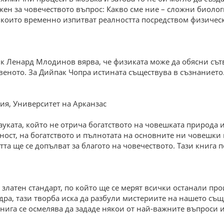
жен за човечеството въпрос: Какво сме ние – сложни биоло
 които временно изпитват реалността посредством физическ
тик Ленард Млодинов вярва, че физиката може да обясни съ
веното. За Дийпак Чопра истината съществува в съзнанието
ия, Университет на Арканзас
науката, който не отрича богатството на човешката природа
ност, на богатството и пълнотата на основните ни човешки
та ще се допълват за благото на човечеството. Тази книга п
 златен стандарт, по който ще се мерят всички останали пр
дра, тази творба иска да разбули мистериите на нашето съ
 книга се осмелява да зададе някои от най-важните въпрос