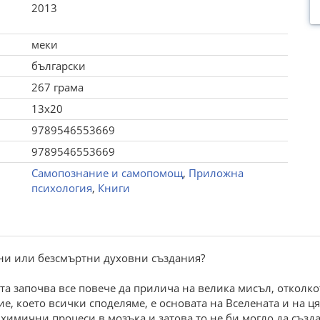
2013
меки
български
267 грама
13x20
9789546553669
9789546553669
Самопознание и самопомощ
,
Приложна
психология
,
Книги
ни или безсмъртни духовни създания?
а започва все повече да прилича на велика мисъл, отколко
ие, което всички споделяме, е основата на Вселената и на ц
 химични процеси в мозъка и затова то не би могло да създ