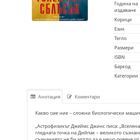
Година на
издаване
Корици
Език
Тегло
Размери
ISBN
Баркод
Категории
Анотация
Коментари
Какво сме ние – сложни биологически маши
„Астрофизикът Джеймс Джинс писа: „Вселенат
гледната точка на Дийпак – великото съзнан
съзнанието не би могло да е нещо повече от