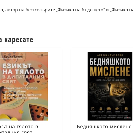
а, автор на бестселърите „Физика на бъдещето“ и „Физика 
а харесате
кът на тялото в
Бедняшкото мислене
италния свят