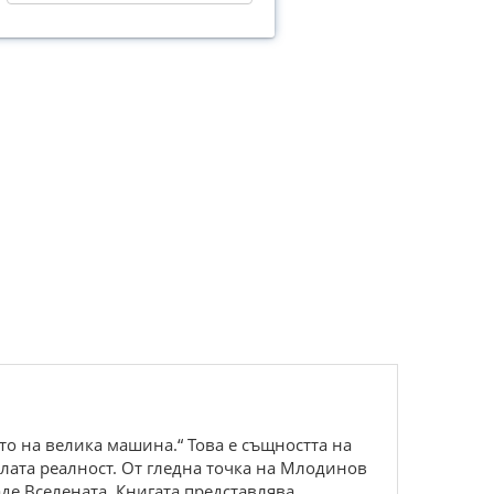
то на велика машина.“ Това е същността на
ялата реалност. От гледна точка на Млодинов
аде Вселената. Книгата представлява