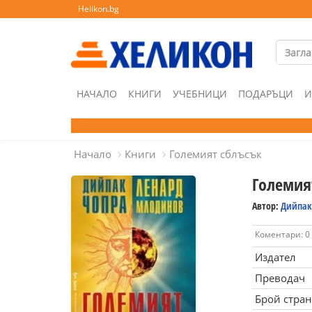
Helikon.bg
НАЧАЛО
КНИГИ
УЧЕБНИЦИ
ПОДАРЪЦИ
И
Начало
Книги
Големият сблъсък
Големия
Автор:
Дийпак
Коментари: 0
Издател
Преводач
Брой стра