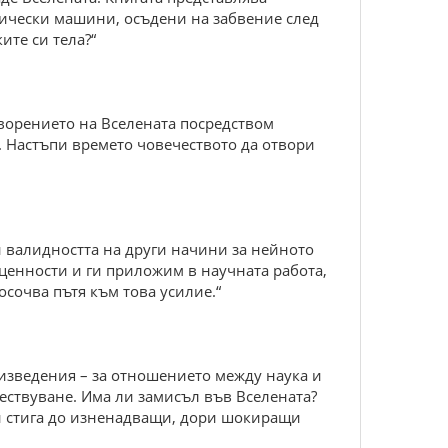
гически машини, осъдени на забвение след
ите си тела?“
творението на Вселената посредством
. Настъпи времето човечеството да отвори
 и валидността на други начини за нейното
 ценности и ги приложим в научната работа,
осочва пътя към това усилие.“
оизведения – за отношението между наука и
ществуване. Има ли замисъл във Вселената?
и и стига до изненадващи, дори шокиращи