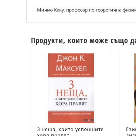
- Мичио Каку, професор по теоретична физик
Продукти, които може също д
3 неща, които успешните
Ези
хора правят
диг