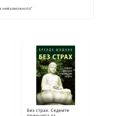
на невъзможното“
Без страх. Седемте
принципа за