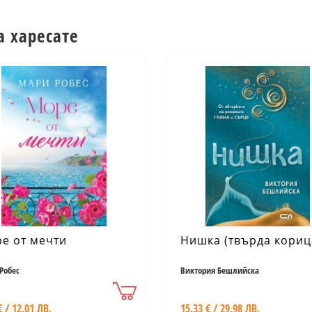
а харесате
е от мечти
Нишка (твърда кориц
Робес
Виктория Бешлийска
€ / 12.01 ЛВ.
15.33 € / 29.98 ЛВ.