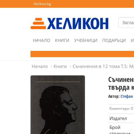
Helikon.bg
НАЧАЛО
КНИГИ
УЧЕБНИЦИ
ПОДАРЪЦИ
И
Начало
Книги
Съчинения в 12 тома Т.5: 
Съчинени
твърда 
Автор:
Стефан
Коментари: 0
Издател
Брой
страници