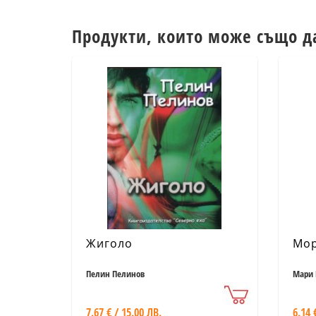
Продукти, които може също д
Жиголо
Мор
Пелин Пелинов
Мари 
7.67 € / 15.00 ЛВ.
6.14 