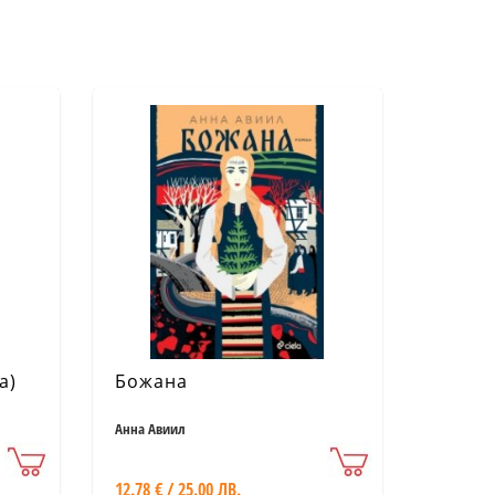
а)
Божана
Анна Авиил
12.78 € / 25.00 ЛВ.