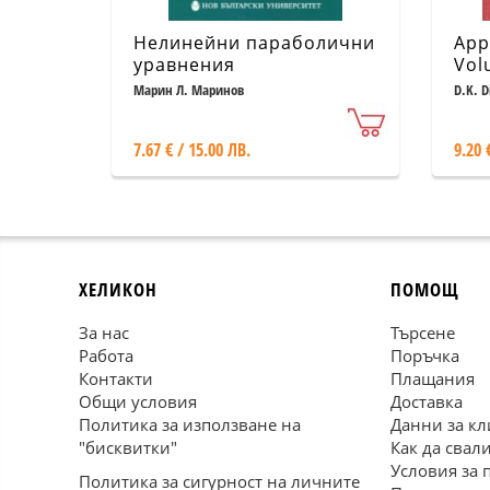
Нелинейни параболични
App
уравнения
Vol
Bor
Марин Л. Маринов
D.K. D
7.67 € / 15.00 ЛВ.
9.20 
ХЕЛИКОН
ПОМОЩ
За нас
Търсене
Работа
Поръчка
Контакти
Плащания
Общи условия
Доставка
Политика за използване на
Данни за кл
"бисквитки"
Как да свал
Условия за 
Политика за сигурност на личните