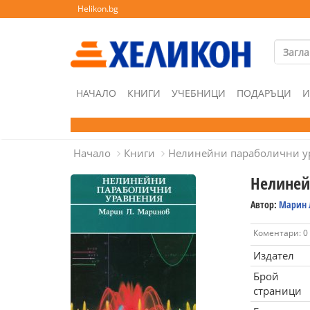
Helikon.bg
НАЧАЛО
КНИГИ
УЧЕБНИЦИ
ПОДАРЪЦИ
И
Начало
Книги
Нелинейни параболични у
Нелиней
Автор:
Марин 
Коментари: 0
Издател
Брой
страници