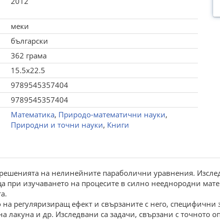
2012
меки
български
362 грама
15.5x22.5
9789545357404
9789545357404
Математика
,
Природо-математични науки
,
Природни и точни науки
,
Книги
а решенията на нелинейните параболични уравнения. Изсле
а при изучаването на процесите в силно нееднородни мате
а.
о на регуляризиращ ефект и свързаните с него, специфични
на лакуна и др. Изследвани са задачи, свързани с точното о