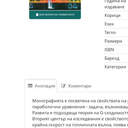
Година на
издаване
Корици
Език
Тегло
Размери
ISBN
Баркод
Категории
Анотация
Коментари
Монографията е посветена на свойствата н
параболични уравнения - задача, възникващ
Развита е подходяща теория на G-сходимостт
Вторият център на изследвания е свойствот
крайна скорост на топлинната вълна, поява 