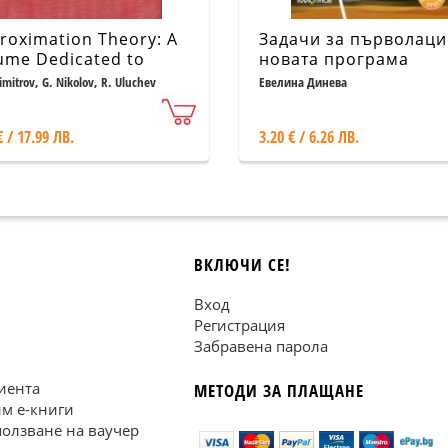
roximation Theory: A
Задачи за първолаци
ume Dedicated to
новата програма
islav Bojanov
imitrov, G. Nikolov, R. Uluchev
Евелина Динева
€ / 17.99 ЛВ.
3.20 € / 6.26 ЛВ.
ВКЛЮЧИ СЕ!
Вход
Регистрация
Забравена парола
иента
МЕТОДИ ЗА ПЛАЩАНЕ
им е-книги
ползване на ваучер