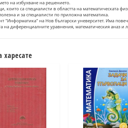
мето на избухване на решението.
и, които са специалисти в областта на математическата фи
полезна и за специалисти по приложна математика.
нт "Информатика" на Нов български уневерситет. Има повеч
тта на диференциалните уравнения, математическия аназ и 
а харесате