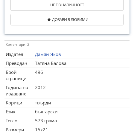
НЕ Е В НАЛИЧНОСТ
ДОБАВИ В ЛЮБИМИ
Коментари: 2
Издател
Дамян Яков
Преводач
Татяна Балова
Брой
496
страници
Година на
2012
издаване
Корици
твърди
Език
български
Тегло
573 грама
Размери
15x21