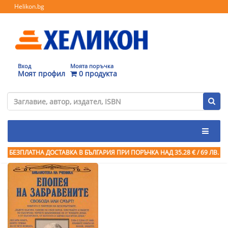
Helikon.bg
Вход
Моята поръчка
Моят профил
0 продукта
БЕЗПЛАТНА ДОСТАВКА В БЪЛГАРИЯ ПРИ ПОРЪЧКА
НАД 35.28 € / 69 ЛВ.