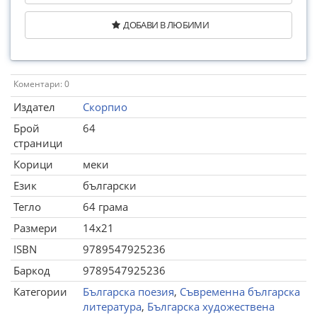
ДОБАВИ В ЛЮБИМИ
Коментари: 0
Издател
Скорпио
Брой
64
страници
Корици
меки
Език
български
Тегло
64 грама
Размери
14x21
ISBN
9789547925236
Баркод
9789547925236
Категории
Българска поезия
,
Съвременна българска
литература
,
Българска художествена