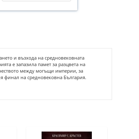
ването и възхода на средновековната
ията е запазила памет за разцвета на
ичеството между могъщи империи, за
ия финал на средновековна България.