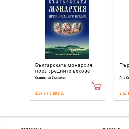
Българската монархия
Пър
през средните векове
Станислав Станилов
Ана С
3.58 € / 7.00 ЛВ.
7.67 