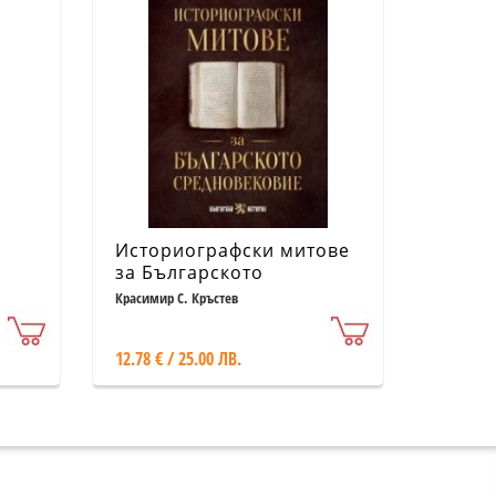
Историографски митове
за Българското
средновековие
Красимир С. Кръстев
12.78 € / 25.00 ЛВ.