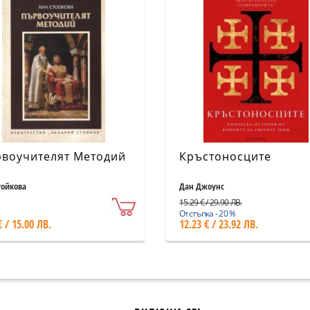
воучителят Методий
Кръстоносците
тойкова
Дан Джоунс
15.29 € / 29.90 ЛВ.
Отстъпка - 20 %
€ / 15.00 ЛВ.
12.23 € / 23.92 ЛВ.