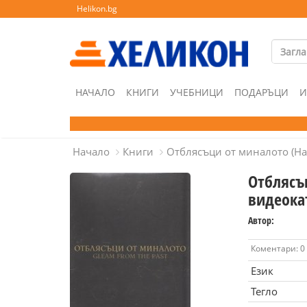
Helikon.bg
НАЧАЛО
КНИГИ
УЧЕБНИЦИ
ПОДАРЪЦИ
И
Начало
Книги
Отблясъци от миналото (На
Отблясъ
видеока
Автор:
Коментари: 0
Език
Тегло