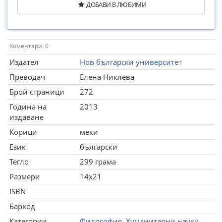
ДОБАВИ В ЛЮБИМИ
Коментари: 0
Издател
Нов български университет
Преводач
Елена Никлева
Брой страници
272
Година на
2013
издаване
Корици
меки
Език
български
Тегло
299 грама
Размери
14x21
ISBN
Баркод
Категории
Философия
,
Хуманитарни науки
,