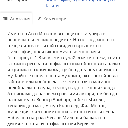
Книги
Анотация
Коментари
Името на Асен Игнатов все още не фигурира в
речниците и енциклопедиите. Но не след много то
не ще липсва в никой солиден наръчник по
философия, политикономия, съветология и
"остфоршунг". Във всеки случай всички онези, които
са заинтересовани от философски обоснован анализ
и критика на комунизма, трябва да запомнят името
му. Който е проел новата му книга, оже спокойно да
забрави или изобщо да не чете онази тематично
подобна литература, която усърдно се произвежда.
Ако искаме да назовем сравними автори, трябва да
напомним за Вернер Зомбарт, роберт Михелс,
хендрик дьо ман, Артур Кьостлер, Жил Монро,
живеещия в изгнание полско-литовски носител на
Нобелова награда Чеслав Милош и бащата на
дисидентската руска философия Бердяев.