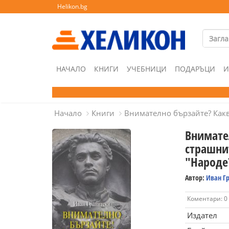
Helikon.bg
НАЧАЛО
КНИГИ
УЧЕБНИЦИ
ПОДАРЪЦИ
И
Начало
Книги
Внимателно бързайте? Какв
Внимате
страшни
"Народе
Автор:
Иван Г
Коментари: 0
Издател