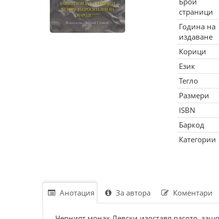
Брой
страници
Година на
издаване
Корици
Език
Тегло
Размери
ISBN
Баркод
Категории
Анотация
За автора
Коментари
Черният монах Левски изоставя расото, защ