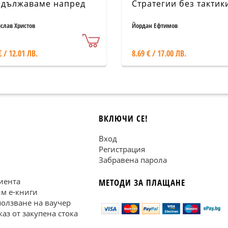
дължаваме напред
Стратегии без тактик
слав Христов
Йордан Ефтимов
€ / 12.01 ЛВ.
8.69 € / 17.00 ЛВ.
ВКЛЮЧИ СЕ!
Вход
Регистрация
Забравена парола
иента
МЕТОДИ ЗА ПЛАЩАНЕ
им е-книги
ползване на ваучер
каз от закупена стока