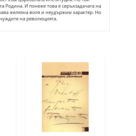
а Родина. И понеже това е свръхзадачата на
овава желязна воля и неудържим характер. Но
 нуждите на революцията.