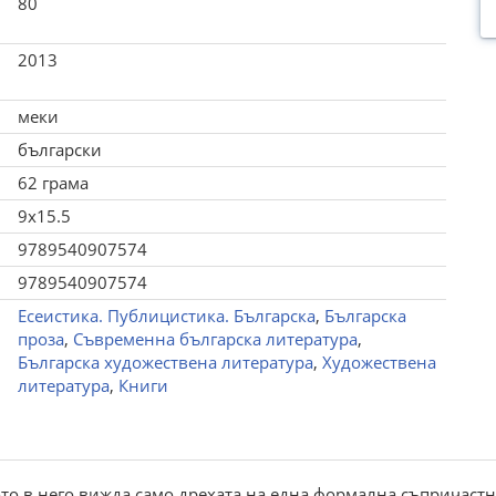
80
2013
меки
български
62 грама
9x15.5
9789540907574
9789540907574
Есеистика. Публицистика. Българска
,
Българска
проза
,
Съвременна българска литература
,
Българска художествена литература
,
Художествена
литература
,
Книги
ото в него вижда само дрехата на една формална съпричастн