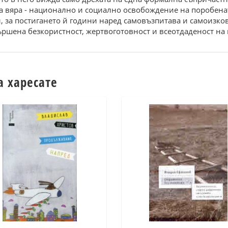
а вяра - национално и социално освобождение на поробенат
ил, за постигането й години наред самовъзпитава и самоизк
ършена безкористност, жертвоготовност и всеотдаденост на
а харесате