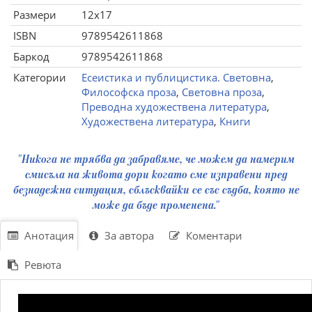
Размери
12x17
ISBN
9789542611868
Баркод
9789542611868
Категории
Есеистика и публицистика. Световна
,
Философска проза
,
Световна проза
,
Преводна художествена литература
,
Художествена литература
,
Книги
"Никога не трябва да забравяме, че можем да намерим
смисъла на живота дори когато сме изправени пред
безнадежна ситуация, сблъсквайки се със съдба, която не
може да бъде променена."
Анотация
За автора
Коментари
Ревюта