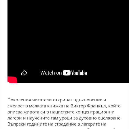
Поколения читатели откриват вдъхновение и
смелост в малката книжка на Виктор Франкъл, който
описва живота си в нацистките концентрационни
лагери и научените там уроци за духовно оцеляване.
Въпреки годините на страдание в лагерите на