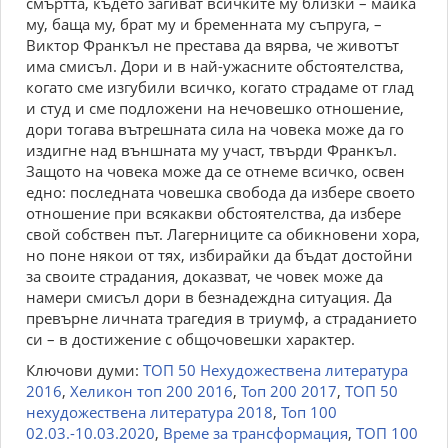
смъртта, където загиват всичките му близки – майка
му, баща му, брат му и бременната му съпруга, –
Виктор Франкъл не престава да вярва, че животът
има смисъл. Дори и в най-ужасните обстоятелства,
когато сме изгубили всичко, когато страдаме от глад
и студ и сме подложени на нечовешко отношение,
дори тогава вътрешната сила на човека може да го
издигне над външната му участ, твърди Франкъл.
Защото на човека може да се отнеме всичко, освен
едно: последната човешка свобода да избере своето
отношение при всякакви обстоятелства, да избере
свой собствен път. Лагерниците са обикновени хора,
но поне някои от тях, избирайки да бъдат достойни
за своите страдания, доказват, че човек може да
намери смисъл дори в безнадеждна ситуация. Да
превърне личната трагедия в триумф, а страданието
си – в достижение с общочовешки характер.
Ключови думи:
ТОП 50 Нехудожествена литература
2016
,
Хеликон топ 200 2016
,
Топ 200 2017
,
ТОП 50
нехудожествена литература 2018
,
Топ 100
02.03.-10.03.2020
,
Време за трансформация
,
ТОП 100