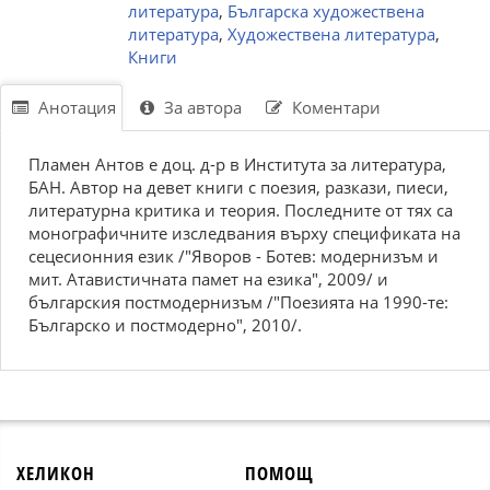
литература
,
Българска художествена
литература
,
Художествена литература
,
Книги
Анотация
За автора
Коментари
Пламен Антов е доц. д-р в Института за литература,
БАН. Автор на девет книги с поезия, разкази, пиеси,
литературна критика и теория. Последните от тях са
монографичните изследвания върху спецификата на
сецесионния език /"Яворов - Ботев: модернизъм и
мит. Атавистичната памет на езика", 2009/ и
българския постмодернизъм /"Поезията на 1990-те:
Българско и постмодерно", 2010/.
ХЕЛИКОН
ПОМОЩ