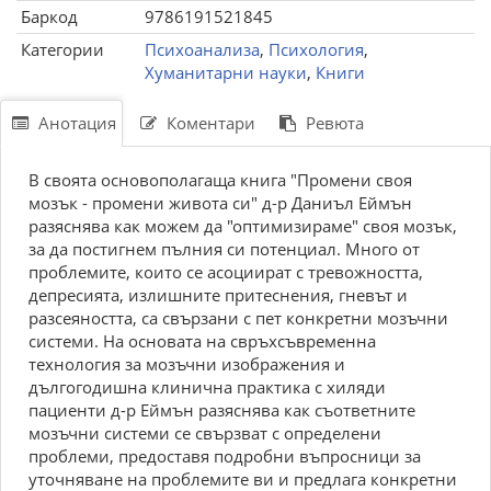
Баркод
9786191521845
Категории
Психоанализа
,
Психология
,
Хуманитарни науки
,
Книги
Анотация
Коментари
Ревюта
В своята основополагаща книга "Промени своя
мозък - промени живота си" д-р Даниъл Еймън
разяснява как можем да "оптимизираме" своя мозък,
за да постигнем пълния си потенциал. Много от
проблемите, които се асоциират с тревожността,
депресията, излишните притеснения, гневът и
разсеяността, са свързани с пет конкретни мозъчни
системи. На основата на свръхсъвременна
технология за мозъчни изображения и
дългогодишна клинична практика с хиляди
пациенти д-р Еймън разяснява как съответните
мозъчни системи се свързват с определени
проблеми, предоставя подробни въпросници за
уточняване на проблемите ви и предлага конкретни