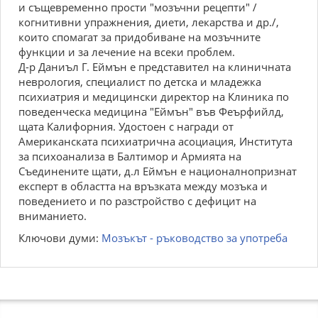
и същевременно прости "мозъчни рецепти" /
когнитивни упражнения, диети, лекарства и др./,
които спомагат за придобиване на мозъчните
функции и за лечение на всеки проблем.
Д-р Даниъл Г. Еймън е представител на клиничната
неврология, специалист по детска и младежка
психиатрия и медицински директор на Клиника по
поведенческа медицина "Еймън" във Феърфийлд,
щата Калифорния. Удостоен с награди от
Американската психиатрична асоциация, Института
за психоанализа в Балтимор и Армията на
Съединените щати, д.л Еймън е националнопризнат
експерт в областта на връзката между мозъка и
поведението и по разстройство с дефицит на
вниманието.
Ключови думи:
Мозъкът - ръководство за употреба