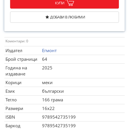
КУПИ
ДОБАВИ В ЛЮБИМИ
Коментари: 0
Издател
Егмонт
Брой страници
64
Година на
2025
издаване
Корици
меки
Език
български
Тегло
166 грама
Размери
16x22
ISBN
9789542735199
Баркод
9789542735199