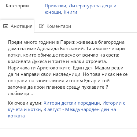
Категории
Приказки
,
Литература за деца и
юноши
,
Книги
Анотация
Коментари
Преди много години в Париж живееше благородна
дама на име Аделаида Бонфамий. Тя имаше четири
котки, които обичаше повече от всичко на света:
красивата Дукеса и трите й малки отрочета.
Наричаха ги Аристокотките. Един ден Мадам реши
да ги направи свои наследници. Но това никак не се
понрави на завистливия иконом Едгар и той
започна да крои планове срещу пухкавите й
любимци...
Ключови думи:
Хитови детски поредици
,
Истории с
кучета и котки
,
8 август - Международен ден на
котката