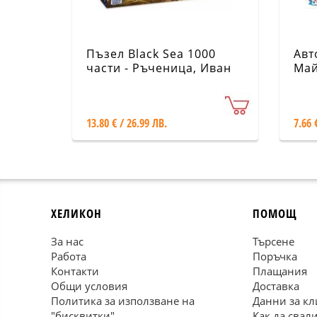
Пъзел Black Sea 1000
Авт
части - Ръченица, Иван
Май
Мърквичка
13.80 € / 26.99 ЛВ.
7.66 
ХЕЛИКОН
ПОМОЩ
За нас
Търсене
Работа
Поръчка
Контакти
Плащания
Общи условия
Доставка
Политика за използване на
Данни за кл
"бисквитки"
Как да свал