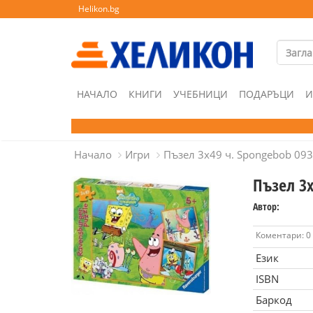
Helikon.bg
НАЧАЛО
КНИГИ
УЧЕБНИЦИ
ПОДАРЪЦИ
И
Начало
Игри
Пъзел 3х49 ч. Spongebob 09
Пъзел 3х
Автор:
Коментари: 0
Език
ISBN
Баркод