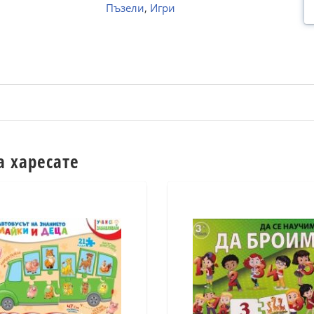
Пъзели
,
Игри
а харесате