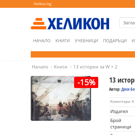
Helikon.bg
НАЧАЛО
КНИГИ
УЧЕБНИЦИ
ПОДАРЪЦИ
И
Начало
Книги
13 истории за W + 2
13 истор
-15%
Автор:
Деси Б
Коментари: 6
Издател
Брой
страници