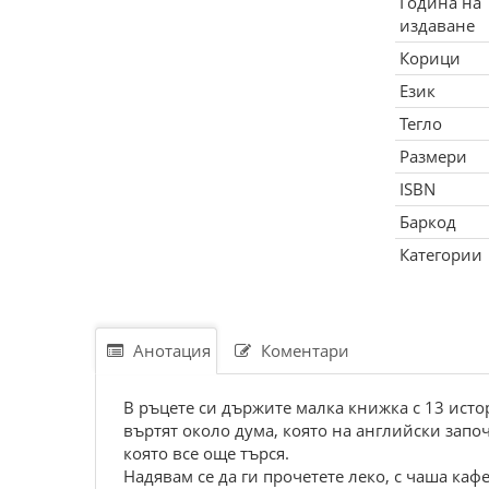
Година на
издаване
Корици
Език
Тегло
Размери
ISBN
Баркод
Категории
Анотация
Коментари
В ръцете си държите малка книжка с 13 истор
въртят около дума, която на английски запо
която все още търся.
Надявам се да ги прочетете леко, с чаша каф