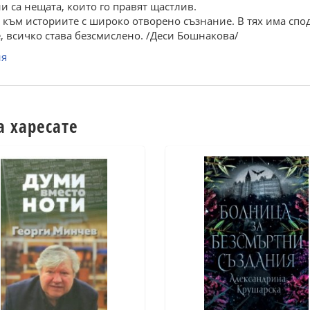
и са нещата, които го правят щастлив.
е към историите с широко отворено съзнание. В тях има спод
е, всичко става безсмислено. /Деси Бошнакова/
ия
а харесате