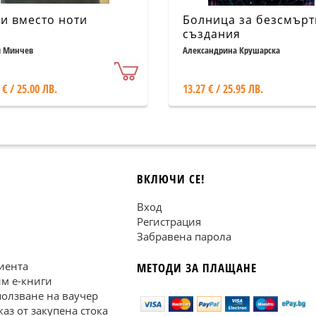
и вместо ноти
Болница за безсмър
създания
и Минчев
Александрина Крушарска
 € / 25.00 ЛВ.
13.27 € / 25.95 ЛВ.
ВКЛЮЧИ СЕ!
Вход
Регистрация
Забравена парола
иента
МЕТОДИ ЗА ПЛАЩАНЕ
им е-книги
ползване на ваучер
каз от закупена стока