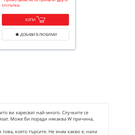
отстъпки.
КУПИ
ДОБАВИ В ЛЮБИМИ
оито ви харесват най-много. Случките се
лязат. Може би поради някаква W причина,
 това, което търсите. Не знам какво е, нали