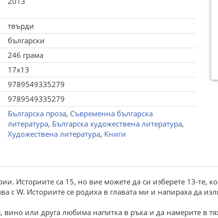
2013
твърди
български
246 грама
17x13
9789549335279
9789549335279
Българска проза
,
Съвременна българска
литература
,
Българска художествена литература
,
Художествена литература
,
Книги
ии. Историите са 15, но вие можете да си изберете 13-те, к
чва с W. Историите се родиха в главата ми и напираха да из
е, вино или друга любима напитка в ръка и да намерите в тях