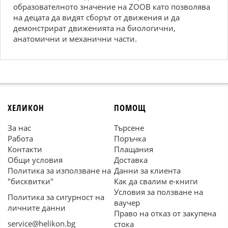
образователното значение на ZOOB като позволява
на децата да видят сборът от движения и да
демонстрират движенията на биологични,
анатомични и механични части.
ХЕЛИКОН
ПОМОЩ
За нас
Търсене
Работа
Поръчка
Контакти
Плащания
Общи условия
Доставка
Политика за използване на
Данни за клиента
"бисквитки"
Как да свалим е-книги
Условия за ползване на
Политика за сигурност на
ваучер
личните данни
Право на отказ от закупена
service@helikon.bg
стока