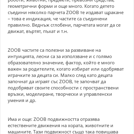
геометрични форми и още много. Когато детето
съедини няколко парчета ZOOB те издават щракане
– това е индикация, че частите са съединени
правилно. Веднъж сглобени, парчетата могат да се
движат, въртят, пъхат и т.н.
ZOOB частите са полезни за развиване на
интуицията, лесни са за използване и с голямо
образователно значение, фактор, който е много
важен за родителите, когато избират или одобряват
играчките за децата си. Малко след като децата
започнат да играят със ZOOB, те започват да
подобряват своите способности с пространствени
връзки, моделиране, творчески и управленски
умения и др.
Има и още: ZOOB подвижността отразява
естествените движения на хората, животните и
машините. Тази подвижност също така повишава