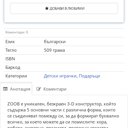
ДОБАВИ В ЛЮБИМИ
Коментари: 0
Език
български
Тегло
509 грама
ISBN
Баркод
Категории
Детски играчки
,
Подаръци
Анотация
Коментари
ZOOB е уникален, безкраен 3-D конструктор, който
съдържа 5 основни части с различна форма, които
се съединяват помежду си, за да формират буквално
всичко, за което можете да си помислите: хора,
роботи, животни, предмети, превозни средства,