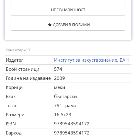
НЕ Е В НАЛИЧНОСТ
ДОБАВИ В ЛЮБИМИ
Коментари: 0
Издател
Институт за изкуствознание, БАН
Брой страници
574
Година на издаване
2009
Корици
меки
Език
български
Тегло
791 грама
Размери
16.5x23
ISBN
9789548594172
Баркод
9789548594172