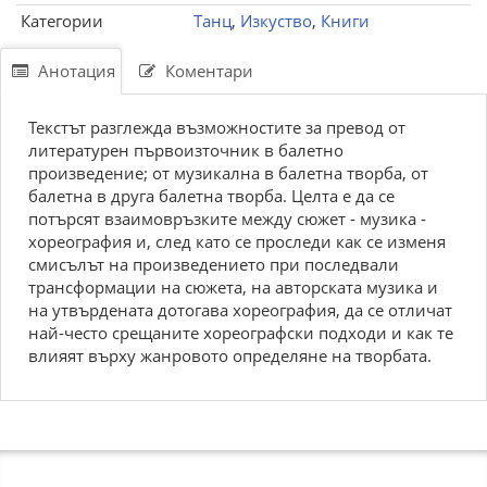
Категории
Танц
,
Изкуство
,
Книги
Анотация
Коментари
Текстът разглежда възможностите за превод от
литературен първоизточник в балетно
произведение; от музикална в балетна творба, от
балетна в друга балетна творба. Целта е да се
потърсят взаимовръзките между сюжет - музика -
хореография и, след като се проследи как се изменя
смисълът на произведението при последвали
трансформации на сюжета, на авторската музика и
на утвърдената дотогава хореография, да се отличат
най-често срещаните хореографски подходи и как те
влияят върху жанровото определяне на творбата.