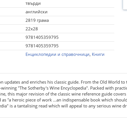
твърди
английски
2819 грама
22x28
9781405359795
9781405359795
Енциклопедии и справочници
,
Книги
 updates and enriches his classic guide. From the Old World to th
winning "The Sotherby's Wine Encyclopedia". Packed with practica
, this major revision of the classic wine reference guide covers 
s "a heroic piece of work ...an indispensable book which should b
a" is a tantalising read which will appeal to any serious wine dri