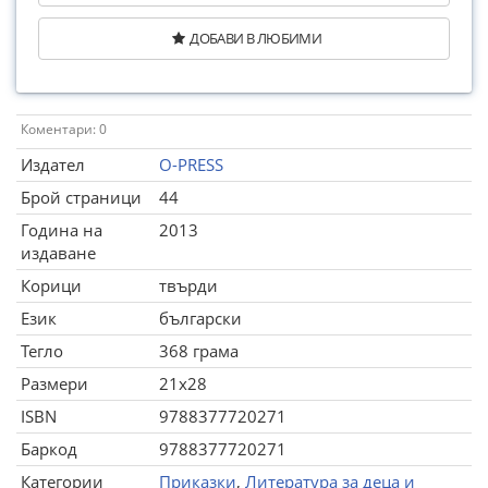
ДОБАВИ В ЛЮБИМИ
Коментари: 0
Издател
O-PRESS
Брой страници
44
Година на
2013
издаване
Корици
твърди
Език
български
Тегло
368 грама
Размери
21x28
ISBN
9788377720271
Баркод
9788377720271
Категории
Приказки
,
Литература за деца и