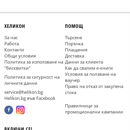
ХЕЛИКОН
ПОМОЩ
За нас
Търсене
Работа
Поръчка
Контакти
Плащания
Общи условия
Доставка
Политика за използване на
Данни за клиента
"бисквитки"
Как да свалим е-книги
Условия за ползване на
Политика за сигурност на
ваучер
личните данни
Право на отказ от закупена
service@helikon.bg
стока
Helikon.bg във Facebook
Правилници за
промоционални кампании
ВКЛЮЧИ СЕ!