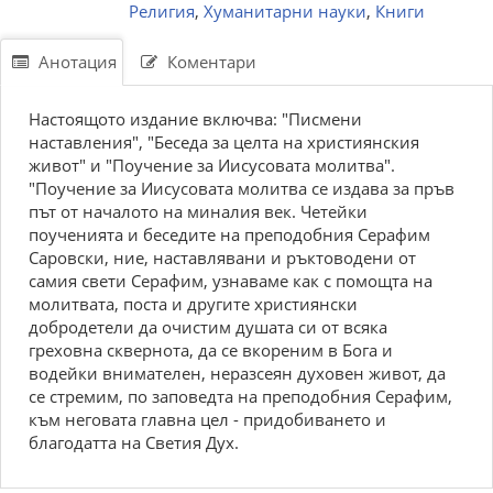
Религия
,
Хуманитарни науки
,
Книги
Анотация
Коментари
Настоящото издание включва: "Писмени
наставления", "Беседа за целта на християнския
живот" и "Поучение за Иисусовата молитва".
"Поучение за Иисусовата молитва се издава за пръв
път от началото на миналия век. Четейки
поученията и беседите на преподобния Серафим
Саровски, ние, наставлявани и ръктоводени от
самия свети Серафим, узнаваме как с помощта на
молитвата, поста и другите християнски
добродетели да очистим душата си от всяка
греховна сквернота, да се вкореним в Бога и
водейки внимателен, неразсеян духовен живот, да
се стремим, по заповедта на преподобния Серафим,
към неговата главна цел - придобиването и
благодатта на Светия Дух.