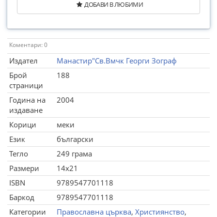
ДОБАВИ В ЛЮБИМИ
Коментари: 0
Издател
Манастир"Св.Вмчк Георги Зограф
Брой
188
страници
Година на
2004
издаване
Корици
меки
Език
български
Тегло
249 грама
Размери
14x21
ISBN
9789547701118
Баркод
9789547701118
Категории
Православна църква
,
Християнство
,