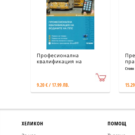
Професионална
Пре
квалификация на
пра
водачите на ППС
пра
Стоян
9.20 € / 17.99 ЛВ.
15.29
ХЕЛИКОН
ПОМОЩ