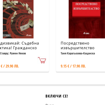
дизвикай: Съдебна
Посредствено
ктика! Гражданско
извършителство
во 2018
 Ставру; Румен Неков
Таня Карагьозова-Кацанска
 € / 29.90 ЛВ.
9.15 € / 17.90 ЛВ.
ВКЛЮЧИ СЕ!