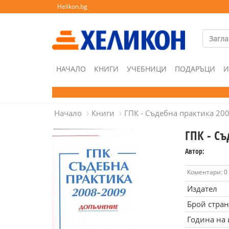
Helikon.bg
НАЧАЛО
КНИГИ
УЧЕБНИЦИ
ПОДАРЪЦИ
И
Начало
Книги
ГПК - Съдебна практика 20
ГПК - Съ
Автор:
Коментари: 0
Издател
Брой стра
Година на