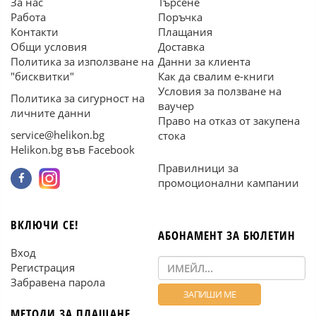
За нас
Търсене
Работа
Поръчка
Контакти
Плащания
Общи условия
Доставка
Политика за използване на
Данни за клиента
"бисквитки"
Как да свалим е-книги
Условия за ползване на
Политика за сигурност на
ваучер
личните данни
Право на отказ от закупена
service@helikon.bg
стока
Helikon.bg във Facebook
Правилници за
промоционални кампании
ВКЛЮЧИ СЕ!
АБОНАМЕНТ ЗА БЮЛЕТИН
Вход
Регистрация
Забравена парола
МЕТОДИ ЗА ПЛАЩАНЕ