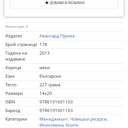
ДОБАВИ В ЛЮБИМИ
Коментари: 0
Издател
Авангард Прима
Брой страници
178
Година на
2013
издаване
Корици
меки
Език
български
Тегло
227 грама
Размери
14x20
ISBN
9786191601103
Баркод
9786191601103
Категории
Мениджмънт. Човешки ресурси
,
Икономика
,
Книги