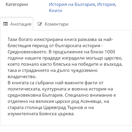
Категории
История на България
,
История
,
Книги
Анотация
Коментари
Тази богато илюстрирана книга разказва за най-
блестящия период от българската история -
Средновековието. В продължение на близо 1000
години нашите прадеди изградили могъщо царство,
което познало както блясъка на победите и възхода,
така и страданието на дълго чуждоземно
владичество.
В книгата са събрани най-важните факти от
политическата, културната и военна история на
средновековна България. Специално внимание е
отделено на великия царски род Асеневци, на
старата столица Царевград Търнов и на
изумителната Боянска църква.