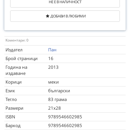
НЕ Е В НАЛИЧНОСТ
ДОБАВИ В ЛЮБИМИ
Коментари: 0
Издател
Пан
Брой страници
16
Година на
2013
издаване
Корици
меки
Език
български
Тегло
83 грама
Размери
21x28
ISBN
9789546602985
Баркод
9789546602985