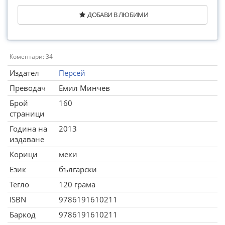
ДОБАВИ В ЛЮБИМИ
Коментари: 34
Издател
Персей
Преводач
Емил Минчев
Брой
160
страници
Година на
2013
издаване
Корици
меки
Език
български
Тегло
120 грама
ISBN
9786191610211
Баркод
9786191610211