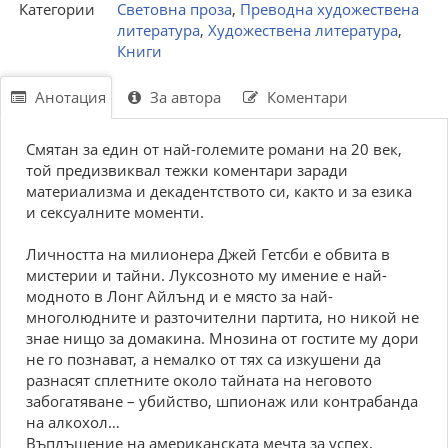
Категории
Световна проза
,
Преводна художествена
литература
,
Художествена литература
,
Книги
Анотация
За автора
Коментари
Смятан за един от най-големите романи на 20 век,
той предизвиквал тежки коментари заради
материализма и декадентството си, както и за езика
и сексуалните моменти.
Личността на милионера Джей Гетсби е обвита в
мистерии и тайни. Луксозното му имение е най-
модното в Лонг Айлънд и е място за най-
многолюдните и разточителни партита, но никой не
знае нищо за домакина. Мнозина от гостите му дори
не го познават, а немалко от тях са изкушени да
разнасят сплетните около тайната на неговото
забогатяване – убийство, шпионаж или контрабанда
на алкохол…
Въплъщение на американската мечта за успех,