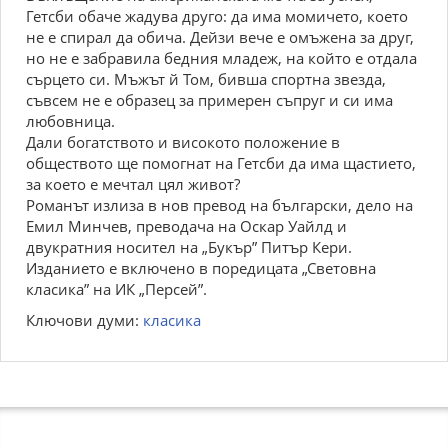
Гетсби обаче жадува друго: да има момичето, което
не е спирал да обича. Дейзи вече е омъжена за друг,
но не е забравила бедния младеж, на който е отдала
сърцето си. Мъжът й Том, бивша спортна звезда,
съвсем не е образец за примерен съпруг и си има
любовница.
Дали богатството и високото положение в
обществото ще помогнат на Гетсби да има щастието,
за което е мечтал цял живот?
Романът излиза в нов превод на български, дело на
Емил Минчев, преводача на Оскар Уайлд и
двукратния носител на „Букър” Питър Кери.
Изданието е включено в поредицата „Световна
класика” на ИК „Персей”.
Ключови думи:
класика