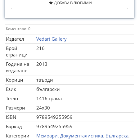
ДОБАВИ В ЛЮБИМИ
Коментари: 0
Издател
Vedart Gallery
Брой
216
страници
Година на
2013
издаване
Корици
твърди
Език
български
Тегло
1416 грама
Размери
24x30
ISBN
9789549255959
Баркод
9789549255959
Категории
Мемоари. Документалистика. Българска
,