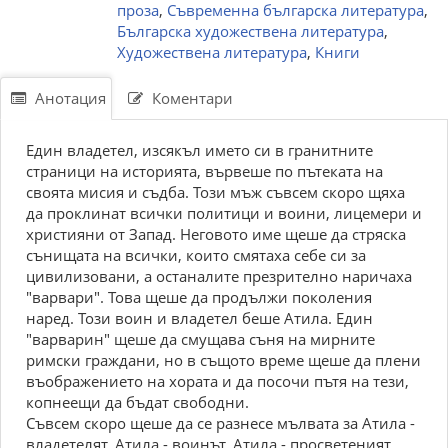
проза
,
Съвременна българска литература
,
Българска художествена литература
,
Художествена литература
,
Книги
Анотация
Коментари
Един владетел, изсякъл името си в гранитните
страници на историята, вървеше по пътеката на
своята мисия и съдба. Този мъж съвсем скоро щяха
да проклинат всички политици и воини, лицемери и
християни от Запад. Неговото име щеше да стряска
сънищата на всички, които смятаха себе си за
цивилизовани, а останалите презрително наричаха
"варвари". Това щеше да продължи поколения
наред. Този воин и владетел беше Атила. Един
"варварин" щеше да смущава съня на мирните
римски граждани, но в същото време щеше да плени
въображението на хората и да посочи пътя на тези,
копнеещи да бъдат свободни.
Съвсем скоро щеше да се разнесе мълвата за Атила -
владетелят, Атила - воинът, Атила - просветеният,