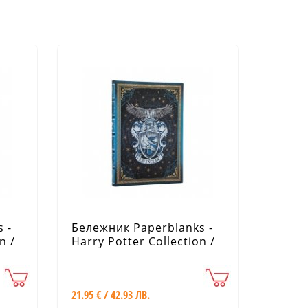
 -
Бележник Paperblanks -
n /
Harry Potter Collection /
Midi
Ravenclaw Journal
21.95 € / 42.93 ЛВ.