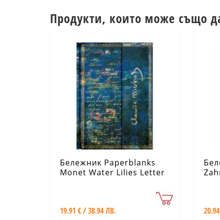
Продукти, които може също д
Бележник Paperblanks
Бел
Monet Water Lilies Letter
Zahr
to Morisot, Lined, Midi
Journal/ 2092
19.91 € / 38.94 ЛВ.
20.94