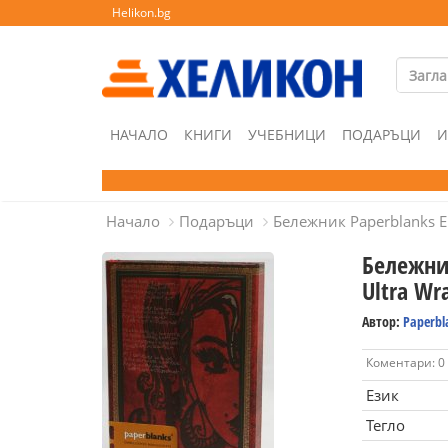
Helikon.bg
НАЧАЛО
КНИГИ
УЧЕБНИЦИ
ПОДАРЪЦИ
И
Начало
Подаръци
Бележник Paperblanks Em
Бележник
Ultra Wr
Автор:
Paperbl
Коментари: 0
Език
Тегло