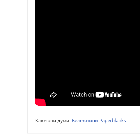
Ключови думи:
Бележници Paperblanks