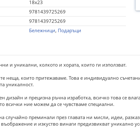
18x23
9781439725269
9781439725269
Бележници
,
Подаръци
ни и уникални, колкото и хората, които ги използват.
те неща, които притежаваме. Това е индивидуално съчетани
та уникалност.
н дизайн и прецизна ръчна изработка, всичко това се влага 
то всички ние можем да се чувстваме специални.
на случайно преминали през главата ни мисли, идеи, разка
на въображение и изкуство винаги предизвикват уникално у