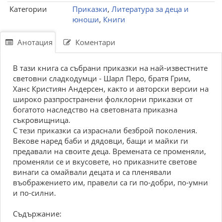
Категории
Приказки
,
Литература за деца и
юноши
,
Книги
Анотация
Коментари
В тази книга са събрани приказки на най-известните
световни сладкодумци - Шарл Перо, братя Грим,
Ханс Кристиян Андерсен, както и авторски версии на
широко разпространени фолклорни приказки от
богатото наследство на световната приказна
съкровищница.
С тези приказки са израснали безброй поколения.
Векове наред баби и дядовци, бащи и майки ги
предавали на своите деца. Времената се променяли,
променяли се и вкусовете, но приказните светове
винаги са омайвали децата и са пленявали
въображението им, правели са ги по-добри, по-умни
и по-силни.
Съдържание: