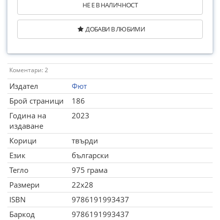
НЕ Е В НАЛИЧНОСТ
ДОБАВИ В ЛЮБИМИ
Коментари: 2
Издател
Фют
Брой страници
186
Година на
2023
издаване
Корици
твърди
Език
български
Тегло
975 грама
Размери
22x28
ISBN
9786191993437
Баркод
9786191993437