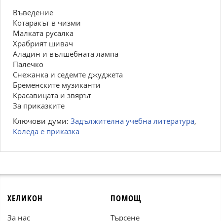
Въведение
Котаракът в чизми
Малката русалка
Храбрият шивач
Аладин и вълшебната лампа
Палечко
Снежанка и седемте джуджета
Бременските музиканти
Красавицата и звярът
За приказките
Ключови думи:
Задължителна учебна литература
,
Коледа е приказка
ХЕЛИКОН
ПОМОЩ
За нас
Търсене