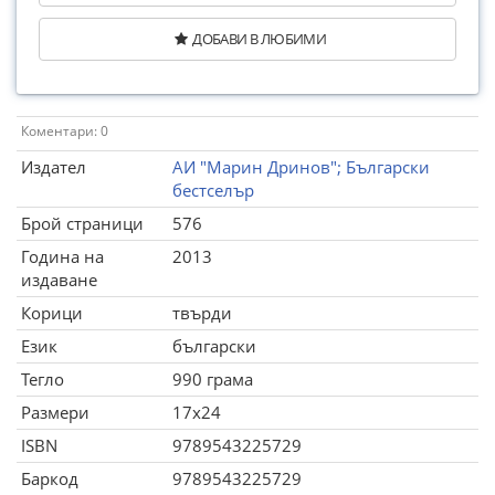
ДОБАВИ В ЛЮБИМИ
Коментари: 0
Издател
АИ "Марин Дринов"; Български
бестселър
Брой страници
576
Година на
2013
издаване
Корици
твърди
Език
български
Тегло
990 грама
Размери
17x24
ISBN
9789543225729
Баркод
9789543225729