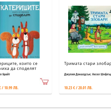
ериците, които се
Тримата стари злоба
чиха да споделят
л Брайт
Джулия Доналдсън; Аксел Шефлъ
€ / 10.99 ЛВ.
10.23 € / 20.01 ЛВ.