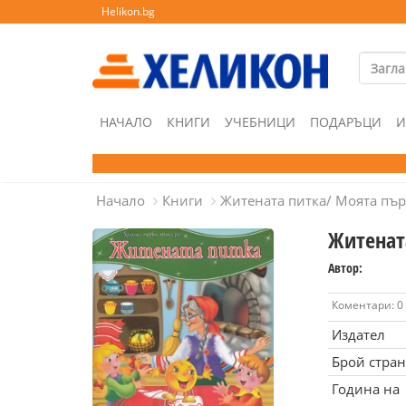
Helikon.bg
НАЧАЛО
КНИГИ
УЧЕБНИЦИ
ПОДАРЪЦИ
И
Начало
Книги
Житената питка/ Моята пър
Житенат
Автор:
Коментари: 0
Издател
Брой стра
Година на