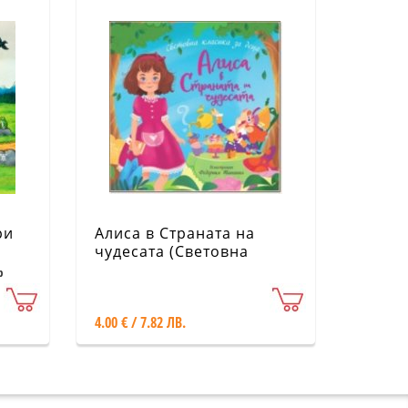
ри
Алиса в Страната на
чудесата (Световна
класика за деца)
р
4.00 € / 7.82 ЛВ.