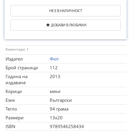
НЕ Е В НАЛИЧНОСТ
ДОБАВИ В ЛЮБИМИ
Коментари: 1
Издател
Фют
Брой страници
112
Година на
2013
издаване
Корици
меки
Език
български
Тегло
94 грама
Размери
13x20
ISBN
9789546258434