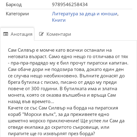
Баркод
9789546258434
Категории
Литература за деца и юноши
,
Книги
Анотация
Коментари
Сам Силвър е момче като всички останали на
неговата възраст. Само едно нещо го отличава от тях
- пра-пра-прадядо му е бил прочут пиратски капитан.
Сам обаче дори не подозира това, докато един ден
се случва нещо необикновено. Вълните донасят до
брега бутилка с писмо, писано от дядо му преди
повече от 300 години. В бутилката има и златна
монета, която се оказва вълшебна и връща Сам
назад във времето...
Качете се със Сам Силвър на борда на пиратския
кораб "Морски вълк", за да преживеете едно
шеметно морско приключение! Ще успее ли Сам да
отведе екипажа до скритото съкровище, или
пиратите ще го изхвърлят през борда?