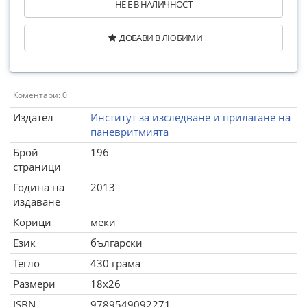
НЕ Е В НАЛИЧНОСТ
ДОБАВИ В ЛЮБИМИ
Коментари: 0
Издател
Институт за изследване и прилагане на
паневритмията
Брой
196
страници
Година на
2013
издаване
Корици
меки
Език
български
Тегло
430 грама
Размери
18x26
ISBN
9789549092271