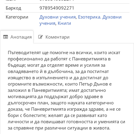
Баркод
9789549092271
Категории
Духовни учения
,
Езотерика. Духовни
учения
,
Книги
Анотация
Коментари
Пътеводителят ще помогне на всички, които искат
професионално да работят с Паневритмията в
бъдеще; могат да отделят време и усилия за
овладяването й в дълбочина, за да постигнат
изящество в изпълнението и да достигнат до
огромните възможности, които Петър Дънов е
заложил в Паневритмията; имат достатъчно
мотивацията да поддържат добро здраве в
дългосрочен план, защото науката категорично
доказа, че Паневритмията изгражда здраве, а не се
бори с болестите; желаят да се развиват като
личности и да повишават готовността и уменията си
за справяне при различни ситуации в живота.