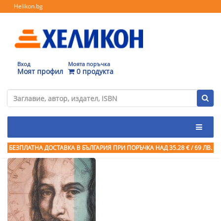
Helikon.bg
Вход
Моята поръчка
Моят профил
0 продукта
БЕЗПЛАТНА ДОСТАВКА В БЪЛГАРИЯ ПРИ ПОРЪЧКА
НАД 35.28 € / 69 ЛВ.