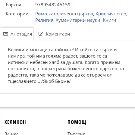
Баркод
9789548245159
Категории
Римо-католическа църква
,
Християнство
,
Религия
,
Хуманитарни науки
,
Книги
Анотация
Коментари
Велики и могъщи са тайните! И който ги търси и
намира, той има голяма радост, защото те са
истински небесен хляб за душата. Когато приемем
познанието, в нас изгрява божественото царство на
радостта, така че пожелаваме да се отървем от
тщеславието... /Якоб Бьоме/
ХЕЛИКОН
ПОМОЩ
За нас
Търсене